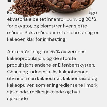
år gamle.
Kakaotreet vokser i det varme og fuktige
ekvatoriale beltet innenfor 20°N og 20°S
for ekvator, og blomstrer hver sjette
måned. Seks måneder etter blomstring er
kakaoen klar for innhøsting.
Afrika står i dag for 75 % av verdens
kakaoproduksjon, og de største
produksjonslandene er Elfenbenskysten,
Ghana og Indonesia. Av kakaobønnen
utvinner man kakaosmør, kakaomasse og
kakaopulver, som er ingrediensene i mørk
sjokolade, melkesjokolade og hvit
sjokolade.