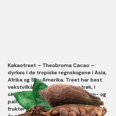
Kakaotreet – Theobroma Cacao –
dyrkes i de tropiske regnskogene i Asia,
Afrika og Sør-Amerika. Treet har best
vekstvilkår i varme tropiske strøk, i
skyggen av større trær, som banan- og
palmetrær. Trærne begynner å bære
frukter etter 5-6 år og frem til de er 25